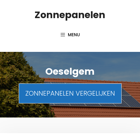
Spring
Zonnepanelen
naar
de
inhoud
MENU
Oeselgem
ZONNEPANELEN VERGELIJKEN