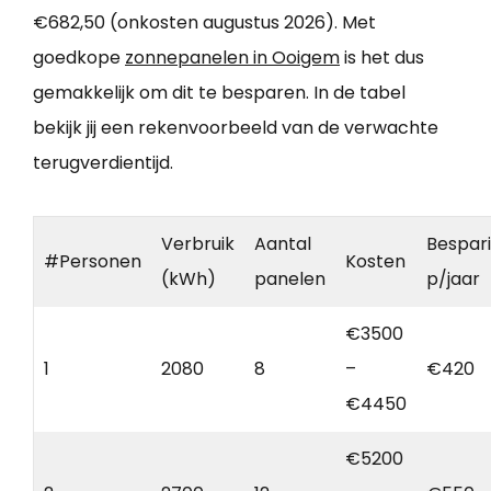
€682,50 (onkosten augustus 2026). Met
goedkope
zonnepanelen in Ooigem
is het dus
gemakkelijk om dit te besparen. In de tabel
bekijk jij een rekenvoorbeeld van de verwachte
terugverdientijd.
Verbruik
Aantal
Bespar
#Personen
Kosten
(kWh)
panelen
p/jaar
€3500
1
2080
8
–
€420
€4450
€5200