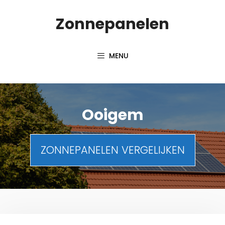
Spring
Zonnepanelen
naar
de
inhoud
MENU
Ooigem
ZONNEPANELEN VERGELIJKEN