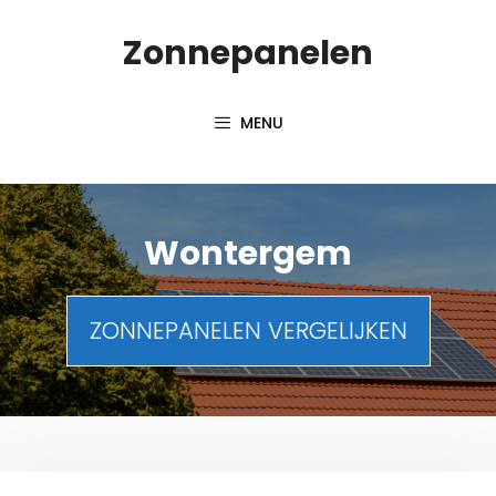
Spring
Zonnepanelen
naar
de
inhoud
MENU
Wontergem
ZONNEPANELEN VERGELIJKEN