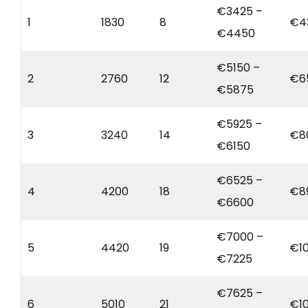
€3425 –
1
1830
8
€4
€4450
€5150 –
2
2760
12
€6
€5875
€5925 –
3
3240
14
€8
€6150
€6525 –
4
4200
18
€8
€6600
€7000 –
5
4420
19
€1
€7225
€7625 –
6
5010
21
€1