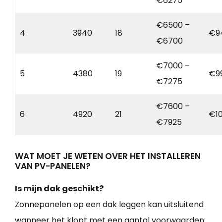
€6275
€6500 –
4
3940
18
€9
€6700
€7000 –
5
4380
19
€9
€7275
€7600 –
6
4920
21
€1
€7925
WAT MOET JE WETEN OVER HET INSTALLEREN
VAN PV-PANELEN?
Is mijn dak geschikt?
Zonnepanelen op een dak leggen kan uitsluitend
wanneer het klopt met een aantal voorwaarden: