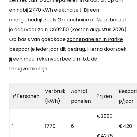
Een set van 10 zonnepanelen in draait uit op om
en nabij 2770 kWh elektriciteit. Bij een
energiebedrijf zoals Greenchoice of Nuon betaal
je daarvoor zo’n €692,50 (kosten augustus 2026).
Op basis van goedkope
zonnepanelen in Parike
bespaar je ieder jaar dit bedrag. Hierna doorzoek
jij een mooi rekenvoorbeeld m.b.t. de
terugverdientijd.
Verbruik
Aantal
Bespar
#Personen
Prijzen
(kWh)
panelen
p/jaar
€3550
1
1770
6
–
€420
€4275