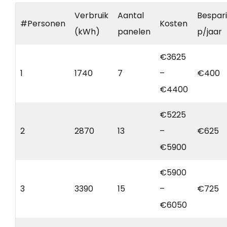
Verbruik
Aantal
Bespar
#Personen
Kosten
(kWh)
panelen
p/jaar
€3625
1
1740
7
–
€400
€4400
€5225
2
2870
13
–
€625
€5900
€5900
3
3390
15
–
€725
€6050