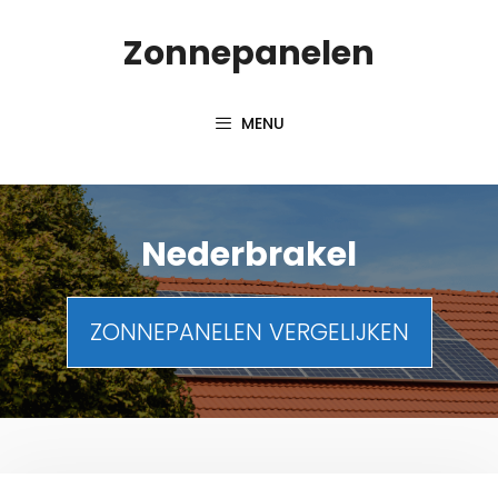
Spring
Zonnepanelen
naar
de
inhoud
MENU
Nederbrakel
ZONNEPANELEN VERGELIJKEN