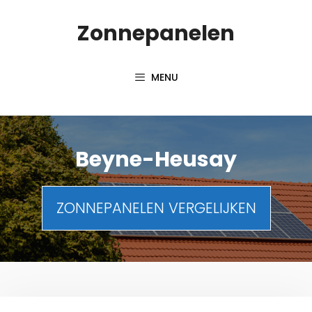
Spring
Zonnepanelen
naar
de
inhoud
MENU
Beyne-Heusay
ZONNEPANELEN VERGELIJKEN