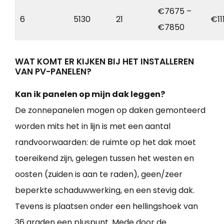
€7675 –
6
5130
21
€11
€7850
WAT KOMT ER KIJKEN BIJ HET INSTALLEREN
VAN PV-PANELEN?
Kan ik panelen op mijn dak leggen?
De zonnepanelen mogen op daken gemonteerd
worden mits het in lijn is met een aantal
randvoorwaarden: de ruimte op het dak moet
toereikend zijn, gelegen tussen het westen en
oosten (zuiden is aan te raden), geen/zeer
beperkte schaduwwerking, en een stevig dak.
Tevens is plaatsen onder een hellingshoek van
36 graden een pluspunt. Mede door de