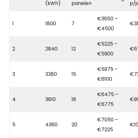
(kWh)
panelen
p/j
€3650 –
1
1800
7
€3
€4500
€5225 –
2
2840
12
€6
€5900
€5975 –
3
3380
15
€7
€6100
€6475 –
4
3810
18
€9
€6775
€7050 –
5
4360
20
€10
€7225