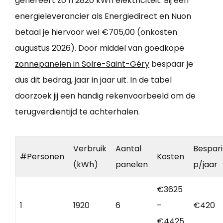
genereert zo’n 2820 kWh elektriciteit. Bij een
energieleverancier als Energiedirect en Nuon
betaal je hiervoor wel €705,00 (onkosten
augustus 2026). Door middel van goedkope
zonnepanelen in Solre-Saint-Géry
bespaar je
dus dit bedrag, jaar in jaar uit. In de tabel
doorzoek jij een handig rekenvoorbeeld om de
terugverdientijd te achterhalen.
Verbruik
Aantal
Bespar
#Personen
Kosten
(kWh)
panelen
p/jaar
€3625
1
1920
6
–
€420
€4425