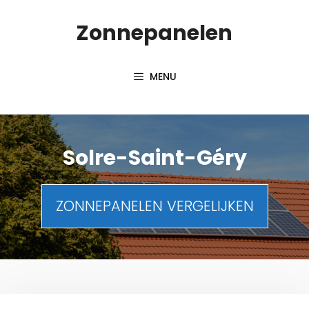
Spring
Zonnepanelen
naar
de
inhoud
MENU
Solre-Saint-Géry
ZONNEPANELEN VERGELIJKEN