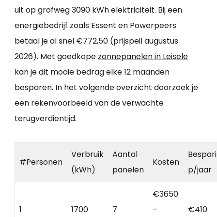
uit op grofweg 3090 kWh elektriciteit. Bij een
energiebedrijf zoals Essent en Powerpeers
betaal je al snel €772,50 (prijspeil augustus
2026). Met goedkope
zonnepanelen in Leisele
kan je dit mooie bedrag elke 12 maanden
besparen. In het volgende overzicht doorzoek je
een rekenvoorbeeld van de verwachte
terugverdientijd.
Verbruik
Aantal
Bespar
#Personen
Kosten
(kWh)
panelen
p/jaar
€3650
1
1700
7
–
€410