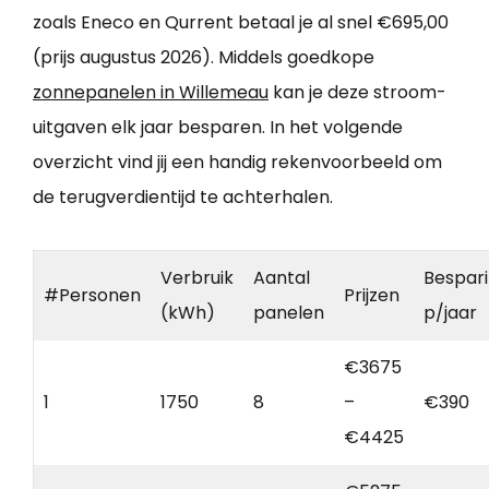
zoals Eneco en Qurrent betaal je al snel €695,00
(prijs augustus 2026). Middels goedkope
zonnepanelen in Willemeau
kan je deze stroom-
uitgaven elk jaar besparen. In het volgende
overzicht vind jij een handig rekenvoorbeeld om
de terugverdientijd te achterhalen.
Verbruik
Aantal
Bespar
#Personen
Prijzen
(kWh)
panelen
p/jaar
€3675
1
1750
8
–
€390
€4425