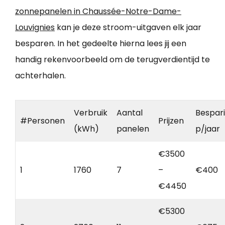
zonnepanelen in Chaussée-Notre-Dame-
Louvignies
kan je deze stroom-uitgaven elk jaar
besparen. In het gedeelte hierna lees jij een
handig rekenvoorbeeld om de terugverdientijd te
achterhalen.
Verbruik
Aantal
Bespar
#Personen
Prijzen
(kWh)
panelen
p/jaar
€3500
1
1760
7
–
€400
€4450
€5300