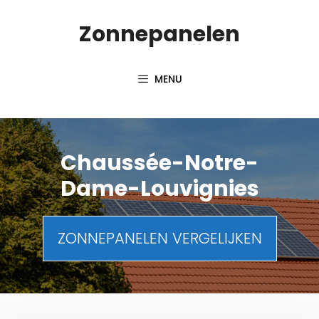
Spring
Zonnepanelen
naar
de
inhoud
MENU
Chaussée-Notre-
Dame-Louvignies
ZONNEPANELEN VERGELIJKEN