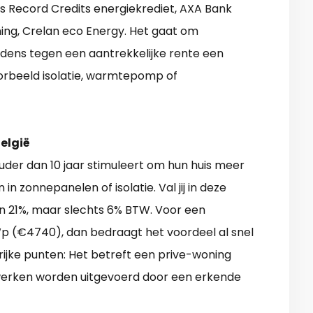
s Record Credits energiekrediet, AXA Bank
ng, Crelan eco Energy. Het gaat om
udens tegen een aantrekkelijke rente een
oorbeeld isolatie, warmtepomp of
elgië
ouder dan 10 jaar stimuleert om hun huis meer
n zonnepanelen of isolatie. Val jij in deze
en 21%, maar slechts 6% BTW. Voor een
p (€4740), dan bedraagt het voordeel al snel
rijke punten: Het betreft een prive-woning
e werken worden uitgevoerd door een erkende