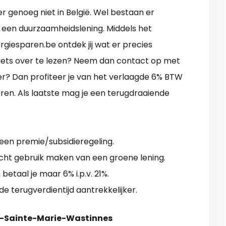
er genoeg niet in België. Wel bestaan er
een duurzaamheidslening. Middels het
giesparen.be ontdek jij wat er precies
 niets over te lezen? Neem dan contact op met
der? Dan profiteer je van het verlaagde 6% BTW
eren. Als laatste mag je een terugdraaiende
geen premie/subsidieregeling.
icht gebruik maken van een groene lening.
betaal je maar 6% i.p.v. 21%.
de terugverdientijd aantrekkelijker.
es-Sainte-Marie-Wastinnes