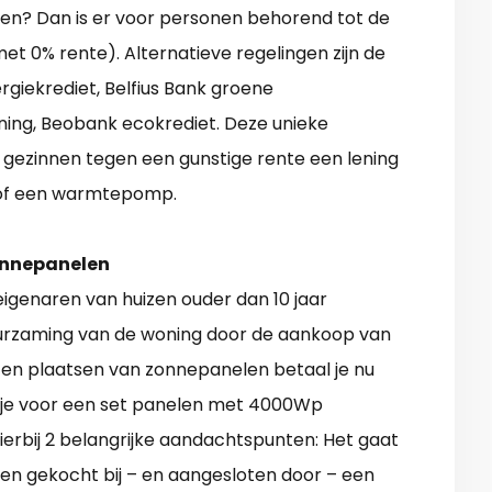
en? Dan is er voor personen behorend tot de
met 0% rente). Alternatieve regelingen zijn de
rgiekrediet, Belfius Bank groene
ening, Beobank ecokrediet. Deze unieke
gezinnen tegen een gunstige rente een lening
n of een warmtepomp.
onnepanelen
eigenaren van huizen ouder dan 10 jaar
uurzaming van de woning door de aankoop van
laten plaatsen van zonnepanelen betaal je nu
a je voor een set panelen met 4000Wp
hierbij 2 belangrijke aandachtspunten: Het gaat
n gekocht bij – en aangesloten door – een