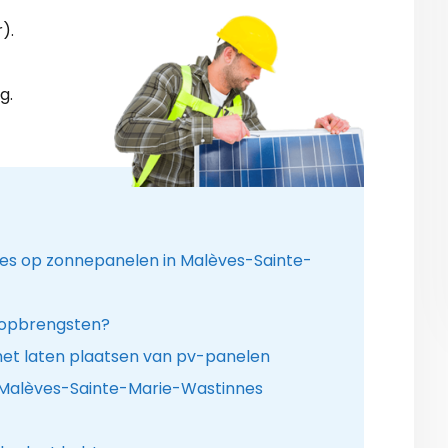
).
g.
ies op zonnepanelen in Malèves-Sainte-
 opbrengsten?
het laten plaatsen van pv-panelen
n Malèves-Sainte-Marie-Wastinnes