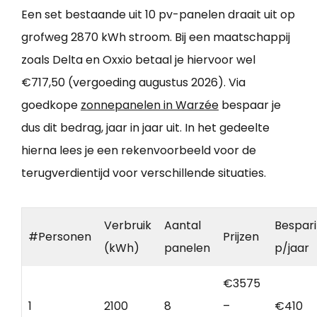
Een set bestaande uit 10 pv-panelen draait uit op
grofweg 2870 kWh stroom. Bij een maatschappij
zoals Delta en Oxxio betaal je hiervoor wel
€717,50 (vergoeding augustus 2026). Via
goedkope
zonnepanelen in Warzée
bespaar je
dus dit bedrag, jaar in jaar uit. In het gedeelte
hierna lees je een rekenvoorbeeld voor de
terugverdientijd voor verschillende situaties.
Verbruik
Aantal
Bespar
#Personen
Prijzen
(kWh)
panelen
p/jaar
€3575
1
2100
8
–
€410