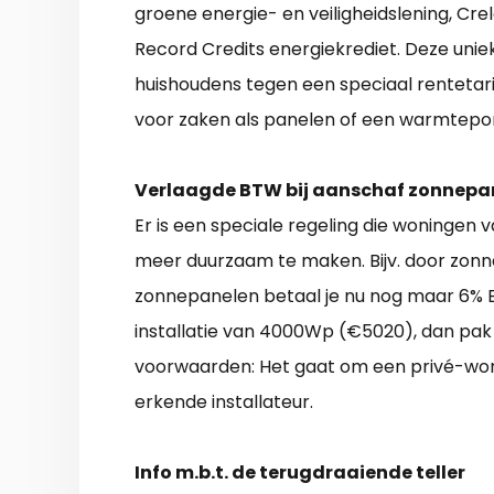
groene energie- en veiligheidslening, C
Record Credits energiekrediet. Deze uni
huishoudens tegen een speciaal rentetari
voor zaken als panelen of een warmtep
Verlaagde BTW bij aanschaf zonnepa
Er is een speciale regeling die woningen 
meer duurzaam te maken. Bijv. door zonne
zonnepanelen betaal je nu nog maar 6% BT
installatie van 4000Wp (€5020), dan pak j
voorwaarden: Het gaat om een privé-wo
erkende installateur.
Info m.b.t. de terugdraaiende teller