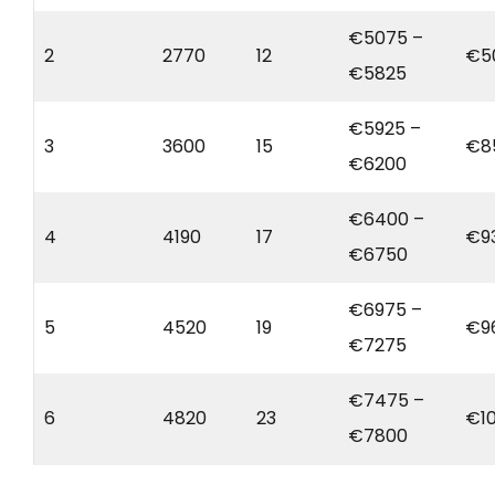
€5075 –
2
2770
12
€5
€5825
€5925 –
3
3600
15
€8
€6200
€6400 –
4
4190
17
€9
€6750
€6975 –
5
4520
19
€9
€7275
€7475 –
6
4820
23
€1
€7800