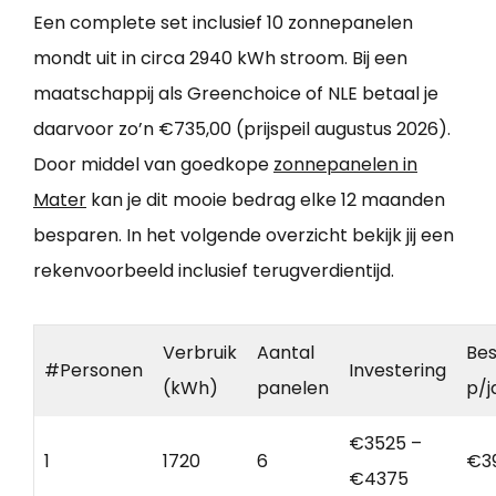
Een complete set inclusief 10 zonnepanelen
mondt uit in circa 2940 kWh stroom. Bij een
maatschappij als Greenchoice of NLE betaal je
daarvoor zo’n €735,00 (prijspeil augustus 2026).
Door middel van goedkope
zonnepanelen in
Mater
kan je dit mooie bedrag elke 12 maanden
besparen. In het volgende overzicht bekijk jij een
rekenvoorbeeld inclusief terugverdientijd.
Verbruik
Aantal
Bes
#Personen
Investering
(kWh)
panelen
p/j
€3525 –
1
1720
6
€3
€4375