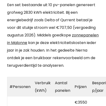
Een set bestaande uit 10 pv-panelen genereert
grofweg 2830 kWh elektriciteit. Bij een
energiebedrijf zoals Delta of Qurrent betaal je
voor dit stukje stroom wel €707,50 (vergoeding
augustus 2026). Middels goedkope
zonnepanelen
in Malonne
kan je deze elektriciteitskosten ieder
jaar in je zak houden. In het gedeelte hierna
ontdek je een bruikbaar rekenvoorbeeld om de
terugverdientijd te analyseren.
Verbruik
Aantal
Bespar
#Personen
Prijzen
(kWh)
panelen
p/jaar
€3550