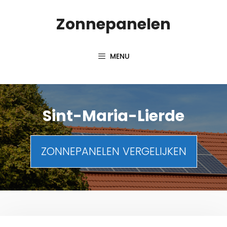
Spring
Zonnepanelen
naar
de
inhoud
MENU
Sint-Maria-Lierde
ZONNEPANELEN VERGELIJKEN