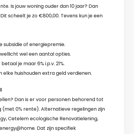
e. Is jouw woning ouder dan 10 jaar? Dan
Dit scheelt je zo €800,00. Tevens kun je een
jke subsidie of energiepremie.
wellicht wel een aantal opties.
betaal je maar 6% i.p.v. 21%.
n elke huishouden extra geld verdienen.
l
llen? Dan is er voor personen behorend tot
g (met 0% rente). Alternatieve regelingen zijn
rgy, Cetelem ecologische Renovatielening,
 energy@home. Dat zijn specifiek