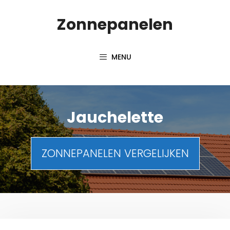
Spring
Zonnepanelen
naar
de
inhoud
MENU
Jauchelette
ZONNEPANELEN VERGELIJKEN