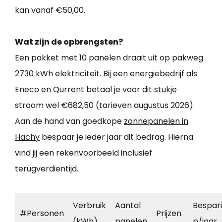
kan vanaf €50,00.
Wat zijn de opbrengsten?
Een pakket met 10 panelen draait uit op pakweg
2730 kWh elektriciteit. Bij een energiebedrijf als
Eneco en Qurrent betaal je voor dit stukje
stroom wel €682,50 (tarieven augustus 2026).
Aan de hand van goedkope
zonnepanelen in
Hachy
bespaar je ieder jaar dit bedrag. Hierna
vind jij een rekenvoorbeeld inclusief
terugverdientijd.
Verbruik
Aantal
Bespar
#Personen
Prijzen
(kWh)
panelen
p/jaar