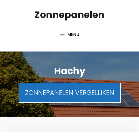
Spring
Zonnepanelen
naar
de
inhoud
MENU
Hachy
ZONNEPANELEN VERGELIJKEN