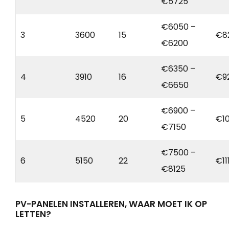
€5725
€6050 –
3
3600
15
€8
€6200
€6350 –
4
3910
16
€9
€6650
€6900 –
5
4520
20
€10
€7150
€7500 –
6
5150
22
€11
€8125
PV-PANELEN INSTALLEREN, WAAR MOET IK OP
LETTEN?