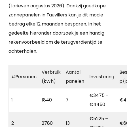
(tarieven augustus 2026). Dankzij goedkope
zonnepanelen in Fauvillers
kan je dit mooie
bedrag elke 12 maanden besparen. In het
gedeelte hieronder doorzoek je een handig
rekenvoorbeeld om de terugverdientijd te
achterhalen.
Verbruik
Aantal
Bes
#Personen
Investering
(kWh)
panelen
p/j
€3475 –
1
1840
7
€4
€4450
€5225 –
2
2780
13
€6