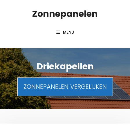
Spring
Zonnepanelen
naar
de
inhoud
MENU
Driekapellen
ZONNEPANELEN VERGELIJKEN