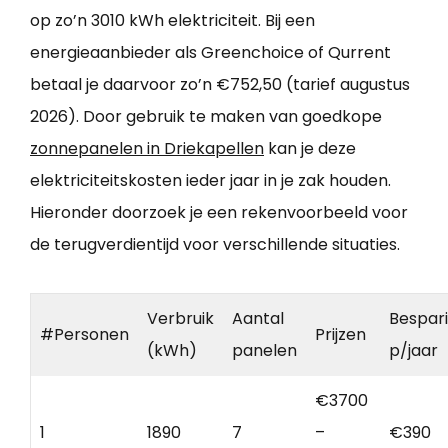
op zo’n 3010 kWh elektriciteit. Bij een
energieaanbieder als Greenchoice of Qurrent
betaal je daarvoor zo’n €752,50 (tarief augustus
2026). Door gebruik te maken van goedkope
zonnepanelen in Driekapellen
kan je deze
elektriciteitskosten ieder jaar in je zak houden.
Hieronder doorzoek je een rekenvoorbeeld voor
de terugverdientijd voor verschillende situaties.
Verbruik
Aantal
Bespar
#Personen
Prijzen
(kWh)
panelen
p/jaar
€3700
1
1890
7
–
€390