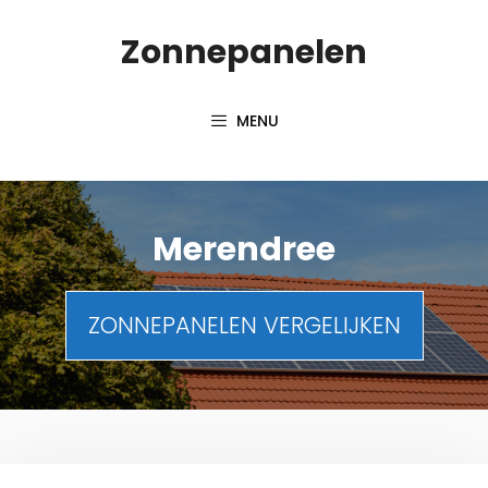
Spring
Zonnepanelen
naar
de
inhoud
MENU
Merendree
ZONNEPANELEN VERGELIJKEN