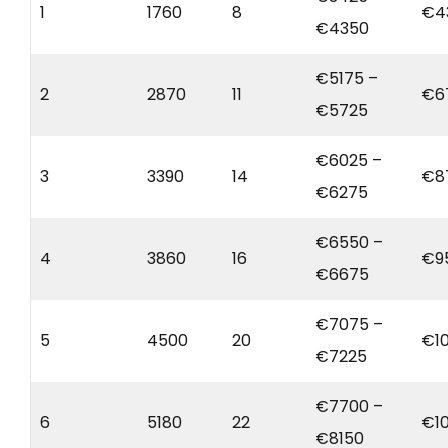
1
1760
8
€4
€4350
€5175 –
2
2870
11
€6
€5725
€6025 –
3
3390
14
€8
€6275
€6550 –
4
3860
16
€9
€6675
€7075 –
5
4500
20
€1
€7225
€7700 –
6
5180
22
€1
€8150