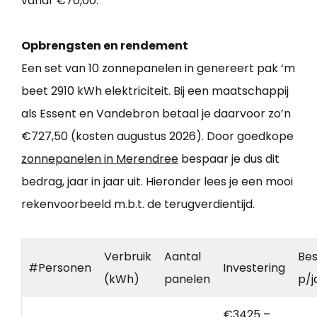
vanaf €70,00.
Opbrengsten en rendement
Een set van 10 zonnepanelen in genereert pak ‘m
beet 2910 kWh elektriciteit. Bij een maatschappij
als Essent en Vandebron betaal je daarvoor zo’n
€727,50 (kosten augustus 2026). Door goedkope
zonnepanelen in Merendree
bespaar je dus dit
bedrag, jaar in jaar uit. Hieronder lees je een mooi
rekenvoorbeeld m.b.t. de terugverdientijd.
Verbruik
Aantal
Bes
#Personen
Investering
(kWh)
panelen
p/j
€3425 –