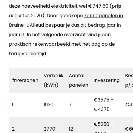
deze hoeveelheid elektriciteit wel €747,50 (prijs
augustus 2026). Door goedkope
zonnepanelen in
Braine-L’Alleud
bespaar je dus dit bedrag, jaar in
jaar uit. In het volgende overzicht vind jij een
praktisch rekenvoorbeeld met het oog op de
terugverdientijd.
Verbruik
Aantal
Bes
#Personen
Investering
(kWh)
panelen
p/j
€3575 –
1
1930
7
€4
€4375
€5250 –
2
2770
12
€6