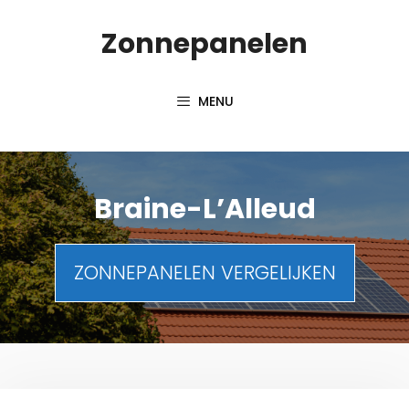
Spring
Zonnepanelen
naar
de
inhoud
MENU
Braine-L’Alleud
ZONNEPANELEN VERGELIJKEN