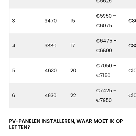
€5625
€5950 –
3
3470
15
€8
€6075
€6475 –
4
3880
17
€8
€6800
€7050 –
5
4630
20
€1
€7150
€7425 –
6
4930
22
€1
€7950
PV-PANELEN INSTALLEREN, WAAR MOET IK OP
LETTEN?