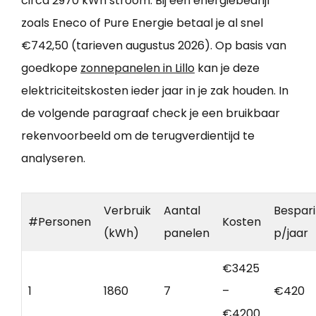
circa 2970 kWh stroom. Bij een energiebedrijf
zoals Eneco of Pure Energie betaal je al snel
€742,50 (tarieven augustus 2026). Op basis van
goedkope
zonnepanelen in Lillo
kan je deze
elektriciteitskosten ieder jaar in je zak houden. In
de volgende paragraaf check je een bruikbaar
rekenvoorbeeld om de terugverdientijd te
analyseren.
Verbruik
Aantal
Bespar
#Personen
Kosten
(kWh)
panelen
p/jaar
€3425
1
1860
7
–
€420
€4200