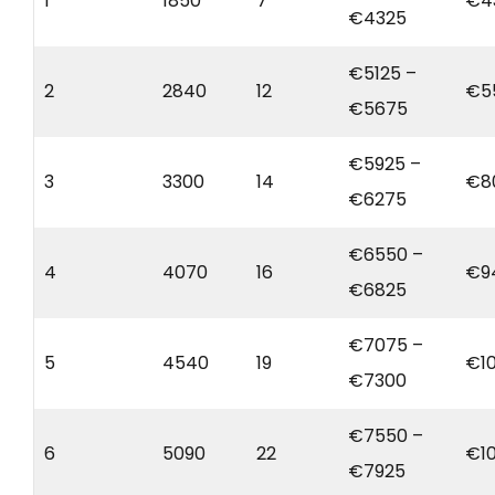
1
1850
7
€4
€4325
€5125 –
2
2840
12
€5
€5675
€5925 –
3
3300
14
€8
€6275
€6550 –
4
4070
16
€9
€6825
€7075 –
5
4540
19
€1
€7300
€7550 –
6
5090
22
€1
€7925