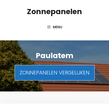
Spring
Zonnepanelen
naar
de
inhoud
MENU
Paulatem
ZONNEPANELEN VERGELIJKEN