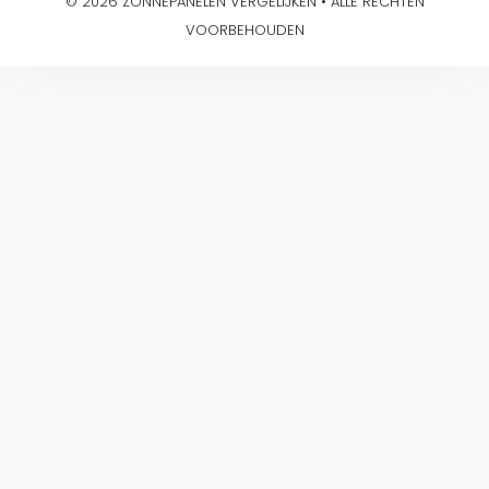
© 2026 ZONNEPANELEN VERGELIJKEN • ALLE RECHTEN
VOORBEHOUDEN