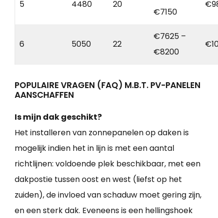
5
4480
20
€9
€7150
€7625 –
6
5050
22
€1
€8200
POPULAIRE VRAGEN (FAQ) M.B.T. PV-PANELEN
AANSCHAFFEN
Is mijn dak geschikt?
Het installeren van zonnepanelen op daken is
mogelijk indien het in lijn is met een aantal
richtlijnen: voldoende plek beschikbaar, met een
dakpostie tussen oost en west (liefst op het
zuiden), de invloed van schaduw moet gering zijn,
en een sterk dak. Eveneens is een hellingshoek