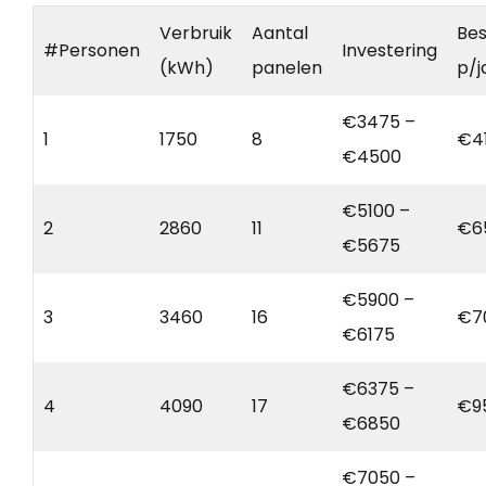
Verbruik
Aantal
Bes
#Personen
Investering
(kWh)
panelen
p/j
€3475 –
1
1750
8
€4
€4500
€5100 –
2
2860
11
€6
€5675
€5900 –
3
3460
16
€7
€6175
€6375 –
4
4090
17
€9
€6850
€7050 –