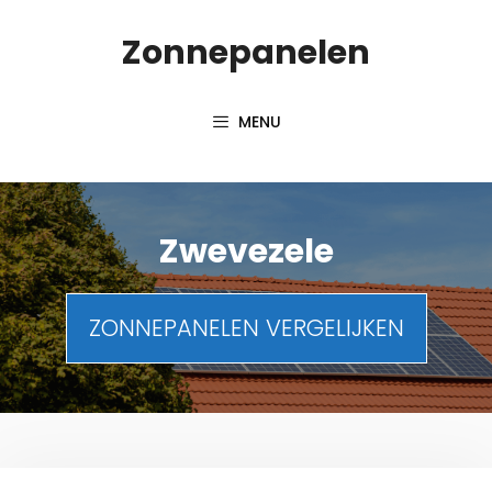
Spring
Zonnepanelen
naar
de
inhoud
MENU
Zwevezele
ZONNEPANELEN VERGELIJKEN