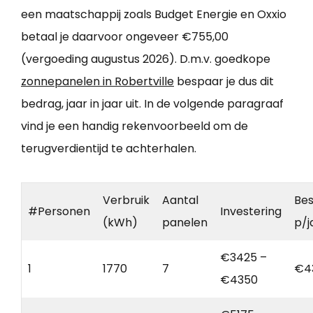
een maatschappij zoals Budget Energie en Oxxio
betaal je daarvoor ongeveer €755,00
(vergoeding augustus 2026). D.m.v. goedkope
zonnepanelen in Robertville
bespaar je dus dit
bedrag, jaar in jaar uit. In de volgende paragraaf
vind je een handig rekenvoorbeeld om de
terugverdientijd te achterhalen.
Verbruik
Aantal
Bes
#Personen
Investering
(kWh)
panelen
p/j
€3425 –
1
1770
7
€4
€4350