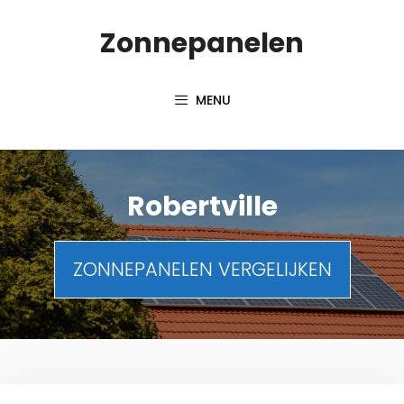
Spring
Zonnepanelen
naar
de
inhoud
MENU
Robertville
ZONNEPANELEN VERGELIJKEN