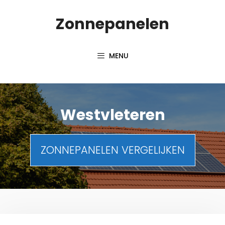
Spring
Zonnepanelen
naar
de
inhoud
MENU
Westvleteren
ZONNEPANELEN VERGELIJKEN