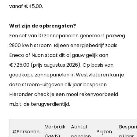
vanaf €45,00.
Wat zijn de opbrengsten?
Een set van 10 zonnepanelen genereert pakweg
2900 kWh stroom. Bij een energiebedrijf zoals
Eneco of Nuon staat dit al gauw gelijk aan
€725,00 (prijs augustus 2026). Op basis van
goedkope
zonnepanelen in Westvleteren
kan je
deze stroom-uitgaven elk jaar besparen.
Hieronder check je een mooi rekenvoorbeeld
m.b.t. de terugverdientijd.
Verbruik
Aantal
Bespar
#Personen
Prijzen
(kWh)
panelen
p/jaar