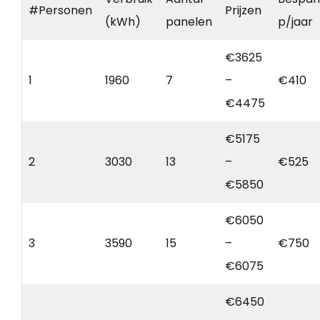
#Personen
Prijzen
(kWh)
panelen
p/jaar
€3625
1
1960
7
–
€410
€4475
€5175
2
3030
13
–
€525
€5850
€6050
3
3590
15
–
€750
€6075
€6450