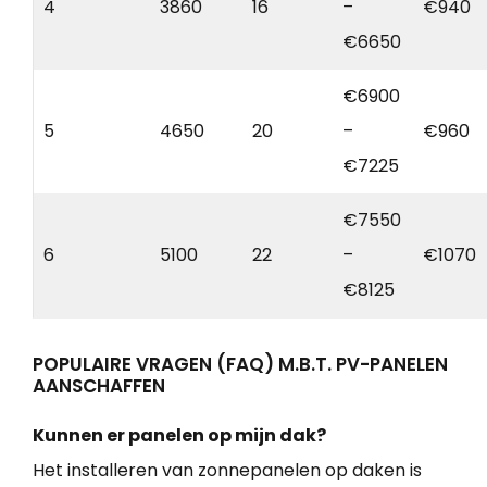
4
3860
16
–
€940
€6650
€6900
5
4650
20
–
€960
€7225
€7550
6
5100
22
–
€1070
€8125
POPULAIRE VRAGEN (FAQ) M.B.T. PV-PANELEN
AANSCHAFFEN
Kunnen er panelen op mijn dak?
Het installeren van zonnepanelen op daken is