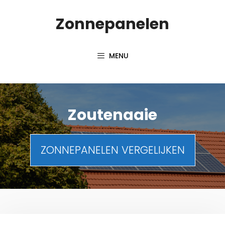
Spring
Zonnepanelen
naar
de
inhoud
MENU
Zoutenaaie
ZONNEPANELEN VERGELIJKEN