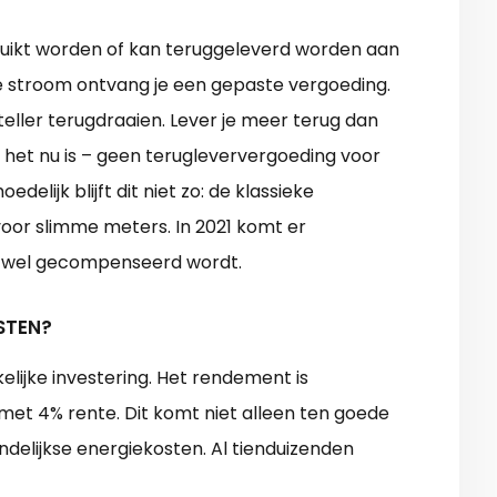
ruikt worden of kan teruggeleverd worden aan
e stroom ontvang je een gepaste vergoeding.
 teller terugdraaien. Lever je meer terug dan
als het nu is – geen terugleververgoeding voor
elijk blijft dit niet zo: de klassieke
oor slimme meters. In 2021 komt er
je wel gecompenseerd wordt.
STEN?
lijke investering. Het rendement is
t 4% rente. Dit komt niet alleen ten goede
delijkse energiekosten. Al tienduizenden