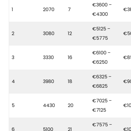
€3600 –
1
2070
7
€3
€4300
€5125 –
2
3080
12
€5
€5775
€6100 –
3
3330
16
€8
€6250
€6325 –
4
3980
18
€9
€6825
€7025 –
5
4430
20
€1
€7125
€7575 –
6
5100
21
€1