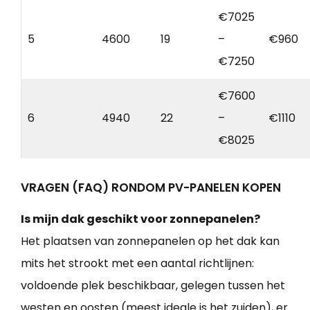
€7025
5
4600
19
–
€960
€7250
€7600
6
4940
22
–
€1110
€8025
VRAGEN (FAQ) RONDOM PV-PANELEN KOPEN
Is mijn dak geschikt voor zonnepanelen?
Het plaatsen van zonnepanelen op het dak kan
mits het strookt met een aantal richtlijnen:
voldoende plek beschikbaar, gelegen tussen het
westen en oosten (meest ideale is het zuiden), er