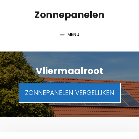
Spring
Zonnepanelen
naar
de
inhoud
MENU
Vliermaalroot
ZONNEPANELEN VERGELIJKEN