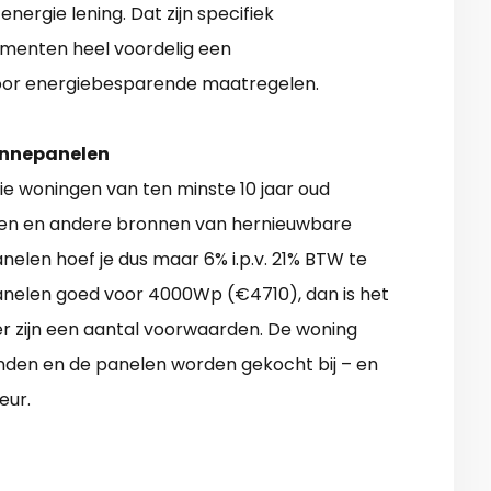
nergie lening. Dat zijn specifiek
enten heel voordelig een
oor energiebesparende maatregelen.
onnepanelen
ie woningen van ten minste 10 jaar oud
len en andere bronnen van hernieuwbare
nelen hoef je dus maar 6% i.p.v. 21% BTW te
anelen goed voor 4000Wp (€4710), dan is het
er zijn een aantal voorwaarden. De woning
inden en de panelen worden gekocht bij – en
eur.