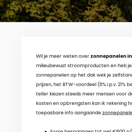
Wil je meer weten over
zonnepanelen in
milieubewust stroomproducten en heb je 
zonnepanelen op het dak wek je zelfsta
prijzen, het BTW-voordeel (6% i.p.v. 21%
teller kiezen steeds meer mensen voor de
kosten en opbrengsten kan ik rekening ho
toepasbare info aangaande
zonnepanele
Forse besparingen tot wel €600 p/