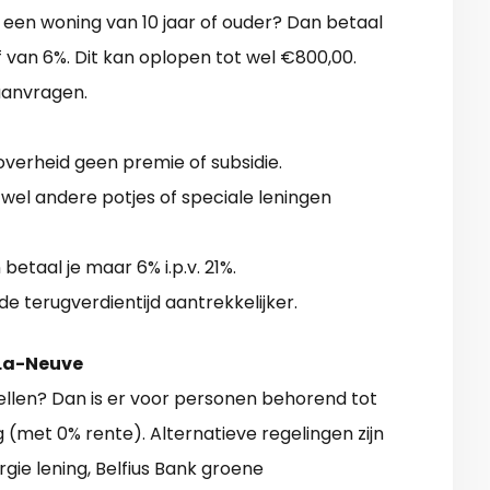
een woning van 10 jaar of ouder? Dan betaal
 van 6%. Dit kan oplopen tot wel €800,00.
 aanvragen.
 overheid geen premie of subsidie.
wel andere potjes of speciale leningen
betaal je maar 6% i.p.v. 21%.
de terugverdientijd aantrekkelijker.
-La-Neuve
llen? Dan is er voor personen behorend tot
g (met 0% rente). Alternatieve regelingen zijn
gie lening, Belfius Bank groene