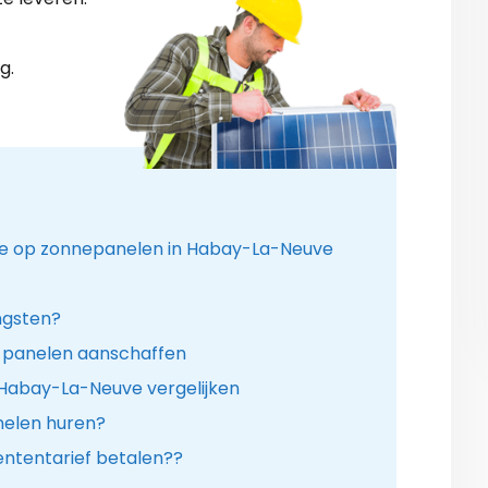
g.
mie op zonnepanelen in Habay-La-Neuve
ngsten?
v-panelen aanschaffen
 Habay-La-Neuve vergelijken
anelen huren?
ntentarief betalen??