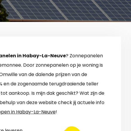
anelen in Habay-La-Neuve
? Zonnepanelen
ortemonnee. Door zonnepanelen op je woning is
 Omwille van de dalende prijzen van de
6% en de zogenaamde terugdraaiende teller
t aankoop. Is mijn dak geschikt? Wat zijn de
hulp van deze website check jij actuele info
open in Habay-La-Neuve
!
e leveren.