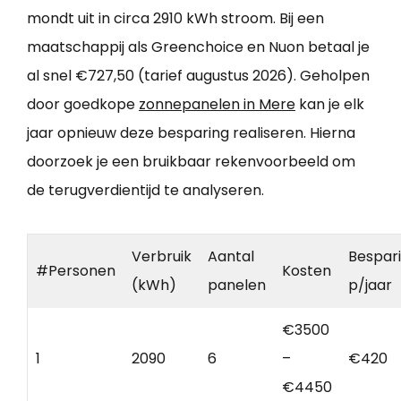
mondt uit in circa 2910 kWh stroom. Bij een
maatschappij als Greenchoice en Nuon betaal je
al snel €727,50 (tarief augustus 2026). Geholpen
door goedkope
zonnepanelen in Mere
kan je elk
jaar opnieuw deze besparing realiseren. Hierna
doorzoek je een bruikbaar rekenvoorbeeld om
de terugverdientijd te analyseren.
Verbruik
Aantal
Bespar
#Personen
Kosten
(kWh)
panelen
p/jaar
€3500
1
2090
6
–
€420
€4450