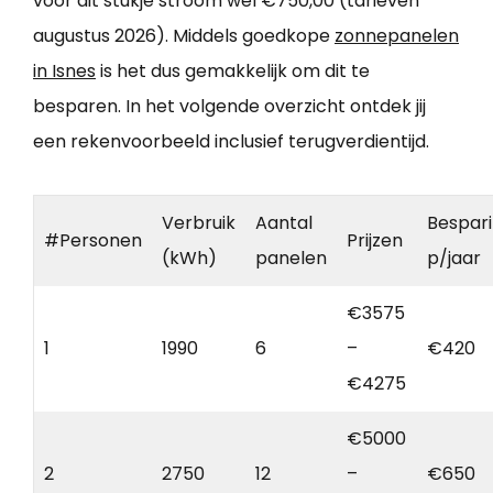
voor dit stukje stroom wel €750,00 (tarieven
augustus 2026). Middels goedkope
zonnepanelen
in Isnes
is het dus gemakkelijk om dit te
besparen. In het volgende overzicht ontdek jij
een rekenvoorbeeld inclusief terugverdientijd.
Verbruik
Aantal
Bespar
#Personen
Prijzen
(kWh)
panelen
p/jaar
€3575
1
1990
6
–
€420
€4275
€5000
2
2750
12
–
€650