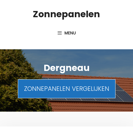
Spring
Zonnepanelen
naar
de
inhoud
MENU
Dergneau
ZONNEPANELEN VERGELIJKEN