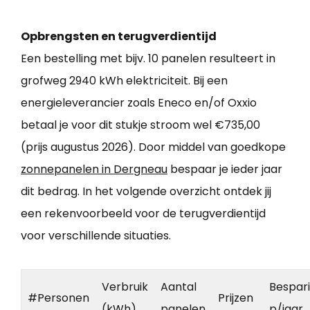
Opbrengsten en terugverdientijd
Een bestelling met bijv. 10 panelen resulteert in
grofweg 2940 kWh elektriciteit. Bij een
energieleverancier zoals Eneco en/of Oxxio
betaal je voor dit stukje stroom wel €735,00
(prijs augustus 2026). Door middel van goedkope
zonnepanelen in Dergneau
bespaar je ieder jaar
dit bedrag. In het volgende overzicht ontdek jij
een rekenvoorbeeld voor de terugverdientijd
voor verschillende situaties.
Verbruik
Aantal
Bespar
#Personen
Prijzen
(kWh)
panelen
p/jaar