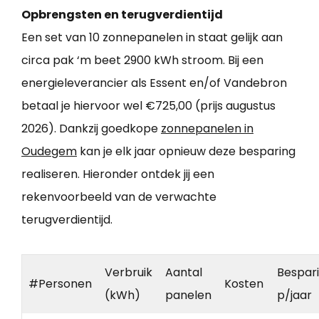
Opbrengsten en terugverdientijd
Een set van 10 zonnepanelen in staat gelijk aan
circa pak ‘m beet 2900 kWh stroom. Bij een
energieleverancier als Essent en/of Vandebron
betaal je hiervoor wel €725,00 (prijs augustus
2026). Dankzij goedkope
zonnepanelen in
Oudegem
kan je elk jaar opnieuw deze besparing
realiseren. Hieronder ontdek jij een
rekenvoorbeeld van de verwachte
terugverdientijd.
Verbruik
Aantal
Bespar
#Personen
Kosten
(kWh)
panelen
p/jaar