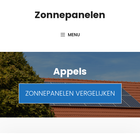
Spring
Zonnepanelen
naar
de
inhoud
MENU
Appels
ZONNEPANELEN VERGELIJKEN