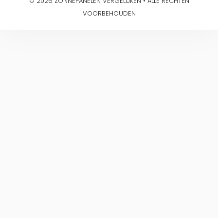
© 2026 ZONNEPANELEN VERGELIJKEN • ALLE RECHTEN
VOORBEHOUDEN