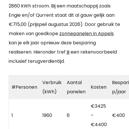
2860 kWh stroom. Bij een maatschappij zoals
Engie en/of Qurrent staat dit al gauw gelijk aan
€715,00 (prijspeil augustus 2026). Door gebruik te
maken van goedkope
zonnepanelen in Appels
kan je elk jaar opnieuw deze besparing
realiseren. Hieronder tref jij een rekenvoorbeeld
inclusief terugverdientijd.
Verbruik
Aantal
Bespar
#Personen
Kosten
(kWh)
panelen
p/jaar
€3425
1
1960
6
–
€400
€4400