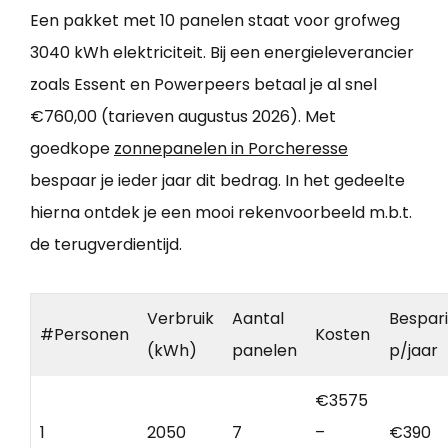
Een pakket met 10 panelen staat voor grofweg
3040 kWh elektriciteit. Bij een energieleverancier
zoals Essent en Powerpeers betaal je al snel
€760,00 (tarieven augustus 2026). Met
goedkope
zonnepanelen in Porcheresse
bespaar je ieder jaar dit bedrag. In het gedeelte
hierna ontdek je een mooi rekenvoorbeeld m.b.t.
de terugverdientijd.
Verbruik
Aantal
Bespar
#Personen
Kosten
(kWh)
panelen
p/jaar
€3575
1
2050
7
–
€390