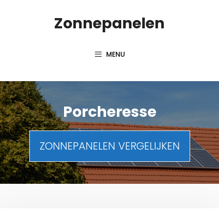
Spring
Zonnepanelen
naar
de
inhoud
MENU
Porcheresse
ZONNEPANELEN VERGELIJKEN