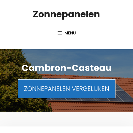
Spring
Zonnepanelen
naar
de
inhoud
MENU
Cambron-Casteau
ZONNEPANELEN VERGELIJKEN