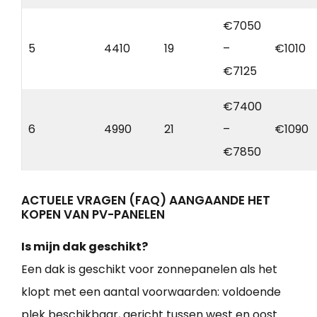
€7050
5
4410
19
–
€1010
€7125
€7400
6
4990
21
–
€1090
€7850
ACTUELE VRAGEN (FAQ) AANGAANDE HET
KOPEN VAN PV-PANELEN
Is mijn dak geschikt?
Een dak is geschikt voor zonnepanelen als het
klopt met een aantal voorwaarden: voldoende
plek beschikbaar, gericht tussen west en oost