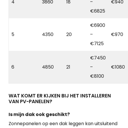
4
3860
18
–
€940
€6825
€6900
5
4350
20
–
€970
€7125
€7450
6
4850
21
–
€1080
€8100
WAT KOMT ER KIJKEN BIJ HET INSTALLEREN
VAN PV-PANELEN?
Is mijn dak ook geschikt?
Zonnepanelen op een dak leggen kan uitsluitend