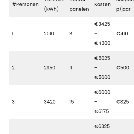
#Personen
Kosten
(kWh)
panelen
p/jaar
€3425
1
2010
8
–
€410
€4300
€5025
2
2950
11
–
€500
€5600
€6000
3
3420
15
–
€825
€6175
€6325