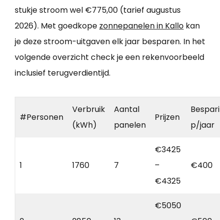
stukje stroom wel €775,00 (tarief augustus
2026). Met goedkope
zonnepanelen in Kallo
kan
je deze stroom-uitgaven elk jaar besparen. In het
volgende overzicht check je een rekenvoorbeeld
inclusief terugverdientijd.
Verbruik
Aantal
Bespar
#Personen
Prijzen
(kWh)
panelen
p/jaar
€3425
1
1760
7
–
€400
€4325
€5050