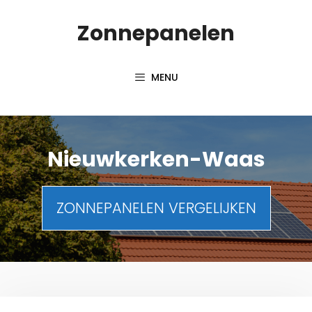
Spring
Zonnepanelen
naar
de
inhoud
MENU
Nieuwkerken-Waas
ZONNEPANELEN VERGELIJKEN