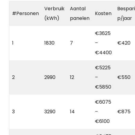
Verbruik
Aantal
Bespar
#Personen
Kosten
(kWh)
panelen
p/jaar
€3625
1
1830
7
–
€420
€4400
€5225
2
2990
12
–
€550
€5850
€6075
3
3290
14
–
€875
€6100