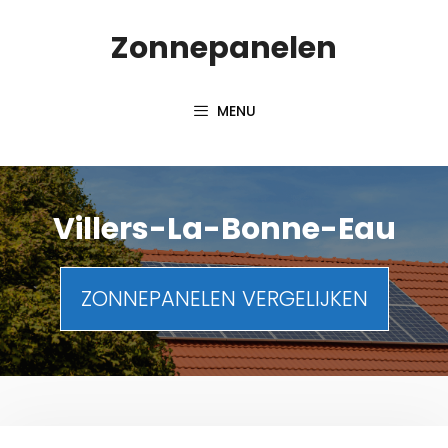
Spring
Zonnepanelen
naar
de
inhoud
MENU
Villers-La-Bonne-Eau
ZONNEPANELEN VERGELIJKEN