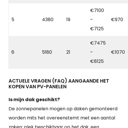
€7100
5
4380
19
–
€970
€7125
€7475
6
5180
21
–
€1070
€8125
ACTUELE VRAGEN (FAQ) AANGAANDE HET
KOPEN VAN PV-PANELEN
Is mijn dak geschikt?
De zonnepanelen mogen op daken gemonteerd
worden mits het overeenstemt met een aantal
zaken: plek beschikbaar op het dak, een