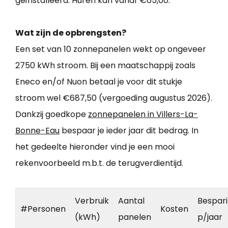
geïnstalleerd. Huren kan vanaf €65,00.
Wat zijn de opbrengsten?
Een set van 10 zonnepanelen wekt op ongeveer
2750 kWh stroom. Bij een maatschappij zoals
Eneco en/of Nuon betaal je voor dit stukje
stroom wel €687,50 (vergoeding augustus 2026).
Dankzij goedkope
zonnepanelen in Villers-La-
Bonne-Eau
bespaar je ieder jaar dit bedrag. In
het gedeelte hieronder vind je een mooi
rekenvoorbeeld m.b.t. de terugverdientijd.
Verbruik
Aantal
Bespar
#Personen
Kosten
(kWh)
panelen
p/jaar