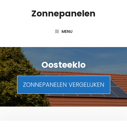
Spring
Zonnepanelen
naar
de
inhoud
MENU
Oosteeklo
ZONNEPANELEN VERGELIJKEN