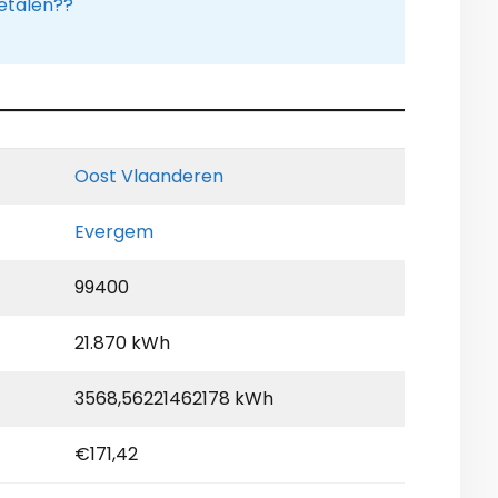
etalen??
Oost Vlaanderen
Evergem
99400
21.870 kWh
3568,56221462178 kWh
€171,42