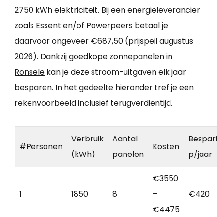
2750 kWh elektriciteit. Bij een energieleverancier
zoals Essent en/of Powerpeers betaal je
daarvoor ongeveer €687,50 (prijspeil augustus
2026). Dankzij goedkope
zonnepanelen in
Ronsele
kan je deze stroom-uitgaven elk jaar
besparen. In het gedeelte hieronder tref je een
rekenvoorbeeld inclusief terugverdientijd.
Verbruik
Aantal
Bespar
#Personen
Kosten
(kWh)
panelen
p/jaar
€3550
1
1850
8
–
€420
€4475